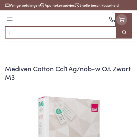
Ga naar de inhoud
Veilige betalingen
Apothekersadvies
Snelle beschikbaarheid
Menu
Zoek
Product, merk, categorie...
Mediven Cotton Ccl1 Ag/nob-w O.t. Zwart
M3