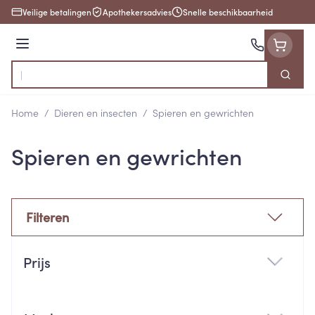
Ga naar de inhoud
Veilige betalingen
Apothekersadvies
Snelle beschikbaarheid
Menu
Zoek
Product, merk, categorie...
Home
/
Dieren en insecten
/
Spieren en gewrichten
Spieren en gewrichten
Filteren
Doorgaan naar productlijst
Prijs
filter