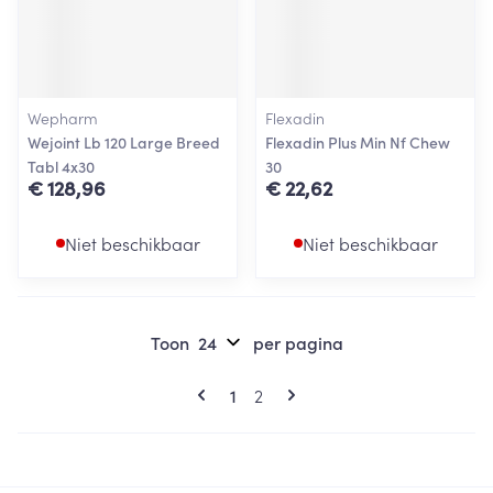
Wepharm
Flexadin
Wejoint Lb 120 Large Breed
Flexadin Plus Min Nf Chew
Tabl 4x30
30
€ 128,96
€ 22,62
Niet beschikbaar
Niet beschikbaar
Toon
per pagina
Pagina's
U lees momenteel pagina
Pagina
1
2