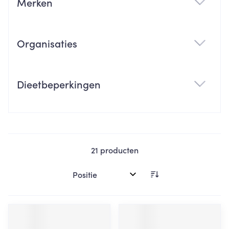
Merken
filter
Organisaties
filter
Dieetbeperkingen
filter
21
producten
Sorteer op: