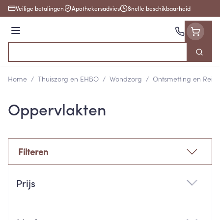
Ga naar de inhoud
Veilige betalingen
Apothekersadvies
Snelle beschikbaarheid
Menu
Zoek
Product, merk, categorie...
Home
/
Thuiszorg en EHBO
/
Wondzorg
/
Ontsmetting en Reini
Oppervlakten
Filteren
Doorgaan naar productlijst
Prijs
filter