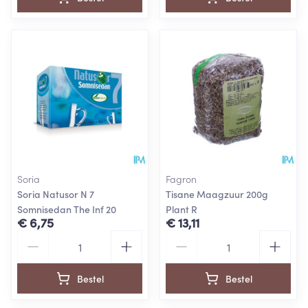
Soria
Fagron
Soria Natusor N 7
Tisane Maagzuur 200g
Somnisedan The Inf 20
Plant R
€ 6,75
€ 13,11
Aantal
Aantal
Bestel
Bestel