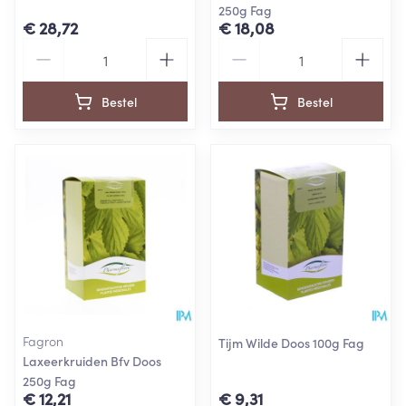
250g Fag
€ 28,72
€ 18,08
Aantal
Aantal
Bestel
Bestel
Fagron
Tijm Wilde Doos 100g Fag
Laxeerkruiden Bfv Doos
250g Fag
€ 12,21
€ 9,31