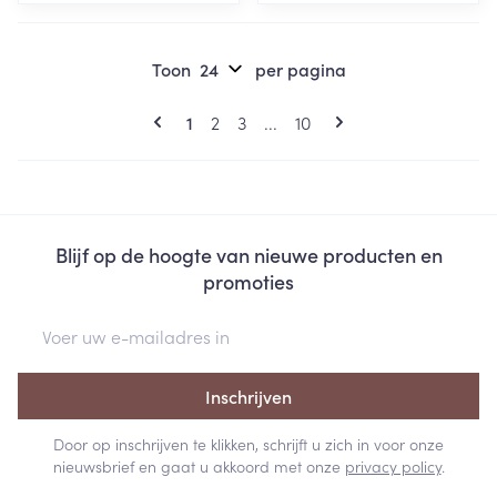
Toon
per pagina
Pagina's
U lees momenteel pagina
Pagina
Pagina
Pagina
1
2
3
...
10
Blijf op de hoogte van nieuwe producten en
promoties
E-mail adres
Inschrijven
Door op inschrijven te klikken, schrijft u zich in voor onze
nieuwsbrief en gaat u akkoord met onze
privacy policy
.