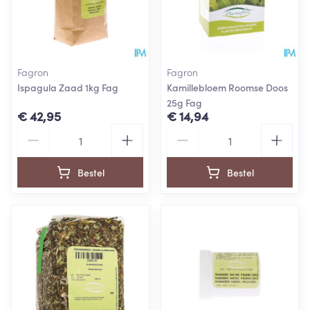
Fagron
Fagron
Ispagula Zaad 1kg Fag
Kamillebloem Roomse Doos
25g Fag
€ 42,95
€ 14,94
Aantal
Aantal
Bestel
Bestel