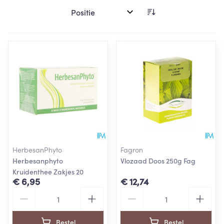
Sorteer op:
HerbesanPhyto
Fagron
Herbesanphyto
Vlozaad Doos 250g Fag
Kruidenthee Zakjes 20
€ 6,95
€ 12,74
Aantal
Aantal
Bestel
Bestel