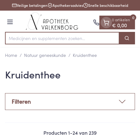
Dia 1 van 1
Ga naar de inhoud
Veilige betalingen
Apothekersadvies
Snelle beschikbaarheid
0
0 artikelen
Menu
€ 0,00
Medicijnen en suppl
Zoek
Product, merk, categorie...
Home
/
Natuur geneeskunde
/
Kruidenthee
Kruidenthee
Filteren
Producten
1
-
24
van
239