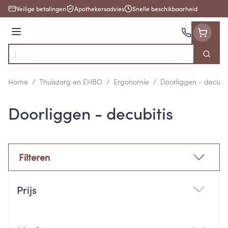
Ga naar de inhoud
Veilige betalingen
Apothekersadvies
Snelle beschikbaarheid
Menu
Zoek
Product, merk, categorie...
Home
/
Thuiszorg en EHBO
/
Ergonomie
/
Doorliggen - decubit
Doorliggen - decubitis
Filteren
Doorgaan naar productlijst
Prijs
filter