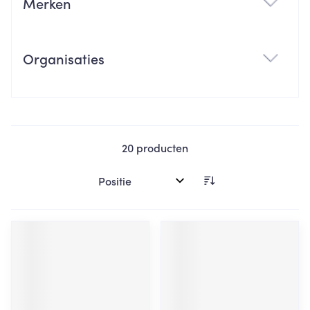
Merken
filter
Organisaties
filter
20
producten
Sorteer op: