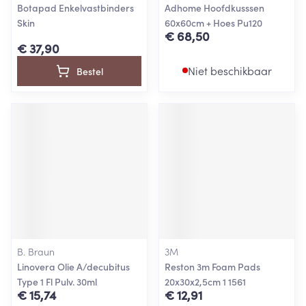
Botapad Enkelvastbinders
Adhome Hoofdkusssen
Skin
60x60cm + Hoes Pu120
€ 68,50
€ 37,90
Niet beschikbaar
Bestel
B. Braun
3M
Linovera Olie A/decubitus
Reston 3m Foam Pads
Type 1 Fl Pulv. 30ml
20x30x2,5cm 1 1561
€ 15,74
€ 12,91