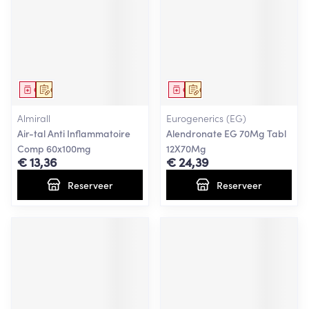
Geneesmiddel
Op voorschrift
Geneesmiddel
Op voorschrift
Almirall
Eurogenerics (EG)
Air-tal Anti Inflammatoire
Alendronate EG 70Mg Tabl
Comp 60x100mg
12X70Mg
€ 13,36
€ 24,39
Reserveer
Reserveer