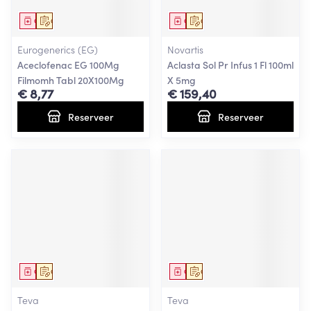
Geneesmiddel
Op voorschrift
Geneesmiddel
Op voorschrift
Eurogenerics (EG)
Novartis
Aceclofenac EG 100Mg
Aclasta Sol Pr Infus 1 Fl 100ml
Filmomh Tabl 20X100Mg
X 5mg
€ 8,77
€ 159,40
Reserveer
Reserveer
Geneesmiddel
Op voorschrift
Geneesmiddel
Op voorschrift
Teva
Teva