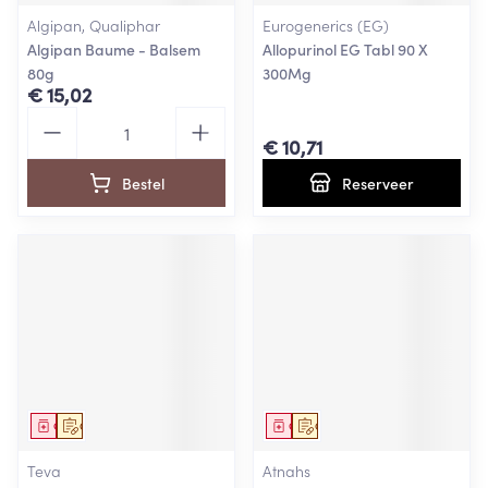
Algipan, Qualiphar
Eurogenerics (EG)
Algipan Baume - Balsem
Allopurinol EG Tabl 90 X
80g
300Mg
€ 15,02
Aantal
€ 10,71
Bestel
Reserveer
Geneesmiddel
Op voorschrift
Geneesmiddel
Op voorschrift
Teva
Atnahs