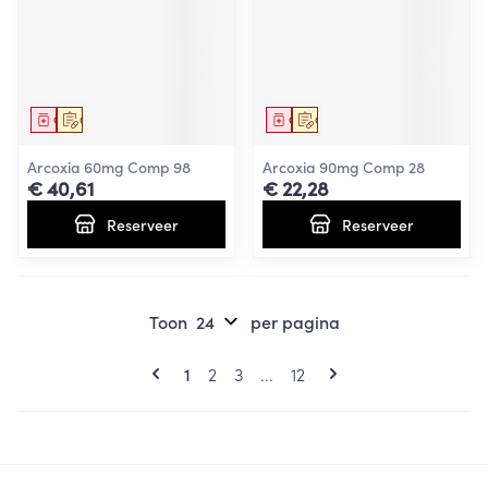
Geneesmiddel
Op voorschrift
Geneesmiddel
Op voorschrift
Arcoxia 60mg Comp 98
Arcoxia 90mg Comp 28
€ 40,61
€ 22,28
Reserveer
Reserveer
Toon
per pagina
Pagina's
U lees momenteel pagina
Pagina
Pagina
Pagina
1
2
3
...
12