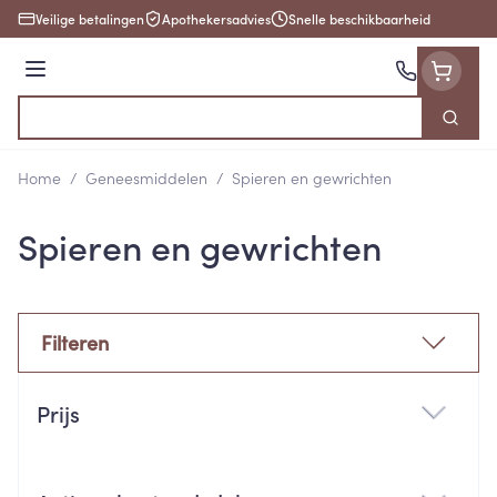
Ga naar de inhoud
Veilige betalingen
Apothekersadvies
Snelle beschikbaarheid
Menu
Zoek
Product, merk, categorie...
Home
/
Geneesmiddelen
/
Spieren en gewrichten
Spieren en gewrichten
Filteren
Doorgaan naar productlijst
Prijs
filter