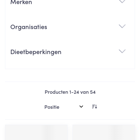
Merken
filter
Organisaties
filter
Dieetbeperkingen
filter
Producten
1
-
24
van
54
Sorteer op: