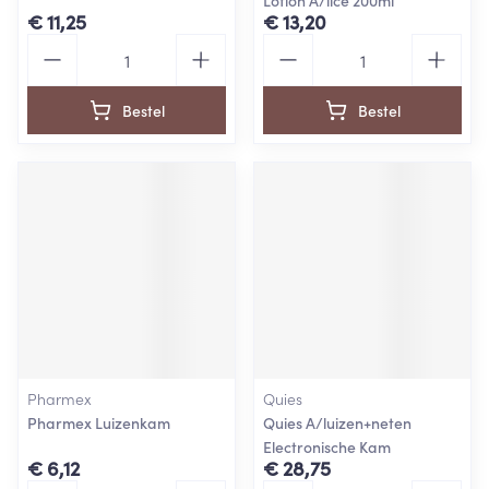
Lotion A/lice 200ml
€ 11,25
€ 13,20
Aantal
Aantal
Bestel
Bestel
Pharmex
Quies
Pharmex Luizenkam
Quies A/luizen+neten
Electronische Kam
€ 6,12
€ 28,75