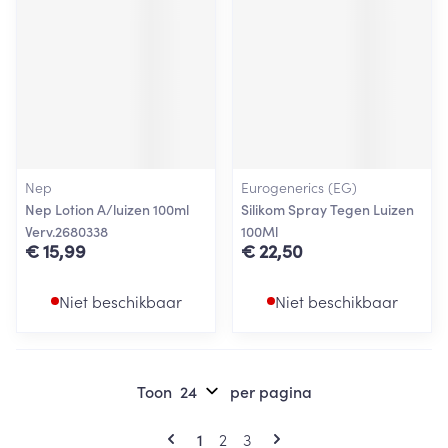
Nep
Eurogenerics (EG)
Nep Lotion A/luizen 100ml
Silikom Spray Tegen Luizen
Verv.2680338
100Ml
€ 15,99
€ 22,50
Niet beschikbaar
Niet beschikbaar
Toon
per pagina
Pagina's
U lees momenteel pagina
Pagina
Pagina
1
2
3