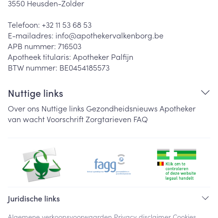
3550
Heusden-Zolder
Telefoon:
+32 11 53 68 53
E-mailadres:
info@
apothekervalkenborg.be
APB nummer:
716503
Apotheek titularis:
Apotheker Palfijn
BTW nummer:
BE0454185573
Nuttige links
Over ons
Nuttige links
Gezondheidsnieuws
Apotheker
van wacht
Voorschrift
Zorgtarieven
FAQ
Juridische links
Algemene verkoopsvoorwaarden
Privacy disclaimer
Cookies