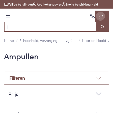
Ga naar de inhoud
Veilige betalingen
Apothekersadvies
Snelle beschikbaarheid
Menu
Zoek
Product, merk, categorie...
Home
/
Schoonheid, verzorging en hygiëne
/
Haar en Hoofd
/
Ampullen
Filteren
Doorgaan naar productlijst
Prijs
filter