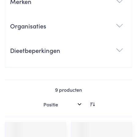
Merken
filter
Organisaties
filter
Dieetbeperkingen
filter
9
producten
Sorteer op: