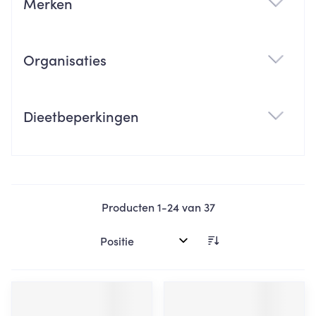
Merken
filter
Organisaties
filter
Dieetbeperkingen
filter
Producten
1
-
24
van
37
Sorteer op: