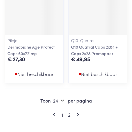
Pileje
Q10-Quatral
Dermobiane Age Protect
Q10 Quatral Caps 2x84 +
Caps 60x721mg
Caps 2x28 Promopack
€ 27,30
€ 49,95
Niet beschikbaar
Niet beschikbaar
Toon
per pagina
Pagina's
U lees momenteel pagina
Pagina
1
2