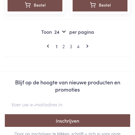
Bestel
Bestel
Toon
per pagina
Pagina's
U lees momenteel pagina
Pagina
Pagina
Pagina
1
2
3
4
Blijf op de hoogte van nieuwe producten en
promoties
E-mail adres
Inschrijven
Door op inschrijven te klikken, schrijft u zich in voor onze