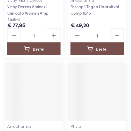
Vichy, Vichy Dercos
Arkopharma
Vichy Dercos Aminexil
Forcapil Tegen Haaruitval
Clinical 5 Women Amp
Comp 6x15
21x6ml
€ 77,95
€ 49,20
Aantal
Aantal
Bestel
Bestel
Arkopharma
Phyto