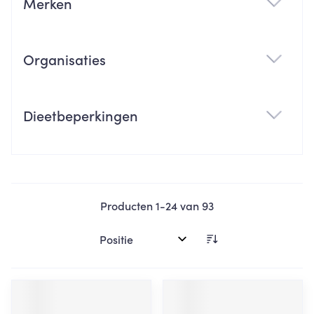
Merken
filter
Organisaties
filter
Dieetbeperkingen
filter
Producten
1
-
24
van
93
Sorteer op: