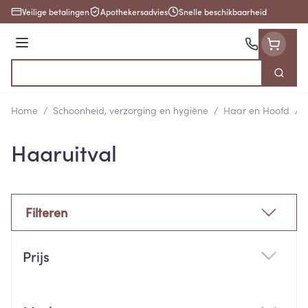
Ga naar de inhoud
Veilige betalingen
Apothekersadvies
Snelle beschikbaarheid
Menu
Zoek
Product, merk, categorie...
Home
/
Schoonheid, verzorging en hygiëne
/
Haar en Hoofd
/
Haaruitval
Filteren
Doorgaan naar productlijst
Prijs
filter