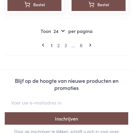
Bestel
Bestel
Toon
per pagina
Pagina's
U lees momenteel pagina
Pagina
Pagina
Pagina
1
2
3
...
6
Blijf op de hoogte van nieuwe producten en
promoties
E-mail adres
Inschrijven
Door op inschrijven te klikken, schrijft u zich in voor onze