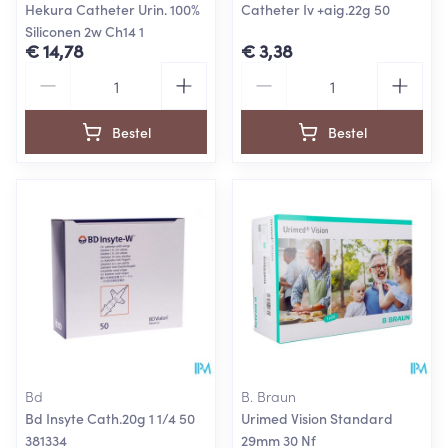
Hekura Catheter Urin. 100%
Catheter Iv +aig.22g 50
Siliconen 2w Ch14 1
€ 14,78
€ 3,38
Aantal
Aantal
Bestel
Bestel
Bd
B. Braun
Bd Insyte Cath.20g 1 1/4 50
Urimed Vision Standard
381334
29mm 30 Nf