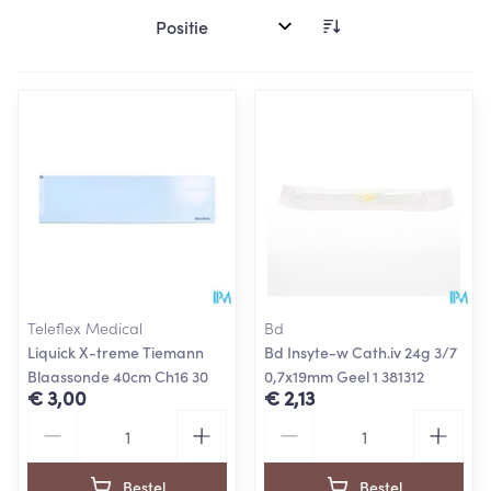
Sorteer op:
Teleflex Medical
Bd
Liquick X-treme Tiemann
Bd Insyte-w Cath.iv 24g 3/7
Blaassonde 40cm Ch16 30
0,7x19mm Geel 1 381312
€ 3,00
€ 2,13
Aantal
Aantal
Bestel
Bestel