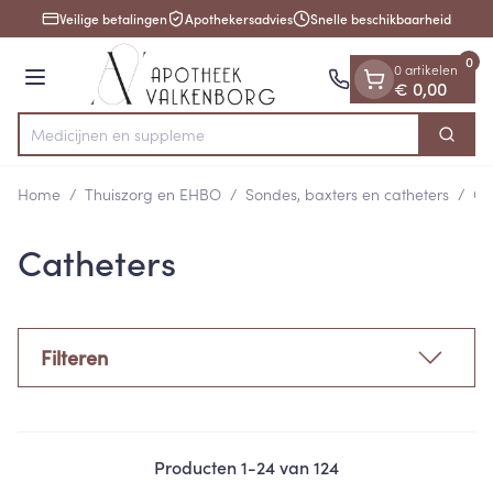
Dia 1 van 1
Ga naar de inhoud
Veilige betalingen
Apothekersadvies
Snelle beschikbaarheid
0
0 artikelen
Menu
€ 0,00
Med
Zoek
Product, merk, categorie...
Home
/
Thuiszorg en EHBO
/
Sondes, baxters en catheters
/
Ca
Catheters
Filteren
Producten
1
-
24
van
124