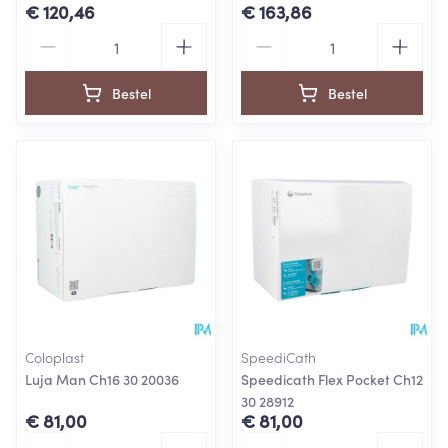
€ 120,46
€ 163,86
Aantal
Aantal
Bestel
Bestel
Coloplast
SpeediCath
Luja Man Ch16 30 20036
Speedicath Flex Pocket Ch12
30 28912
€ 81,00
€ 81,00
Aantal
Aantal