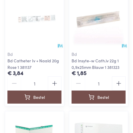
Bd
Bd
Bd Catheter Iv + Naald 20g
Bd Insyte-w Cath.iv 22g 1
Rose 1 381137
0,9x25mm Blauw 1 381323
€ 3,84
€ 1,85
Aantal
Aantal
Bestel
Bestel