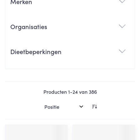
Merken
filter
Organisaties
filter
Dieetbeperkingen
filter
Producten
1
-
24
van
386
Sorteer op: