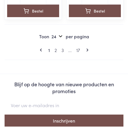
Bestel
Bestel
Toon
per pagina
Pagina's
U lees momenteel pagina
Pagina
Pagina
Pagina
1
2
3
...
17
Blijf op de hoogte van nieuwe producten en
promoties
E-mail adres
Inschrijven