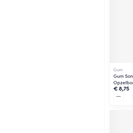
Gum
Gum Soni
Opzetbor
€ 8,75
Aantal