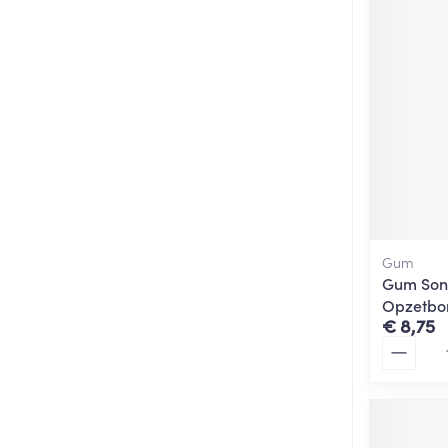
Gum
Gum Soni
Opzetbor
€ 8,75
Aantal