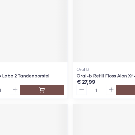
ging
Supplementen
Insectenwe
Mondmaskers
middelen
ssen
 -
id
d
Oral B
o Labo 2 Tandenborstel
Oral-b Refill Floss Aion Xf 
€ 27,99
Aantal
Zelfbruiner
Scheren