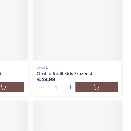
rende
Parfums en
geurproducten
Oral B
4
Oral-b Refill Kids Frozen 4
€ 24,99
Aantal
CBD