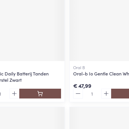
Oral B
c Daily Batterij Tanden
Oral-b Io Gentle Clean Whi
stel Zwart
€ 47,99
Aantal