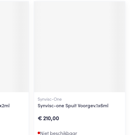
Synvisc-One
3x2ml
Synvisc-one Spuit Voorgev.1x6ml
€ 210,00
Niet beschikbaar