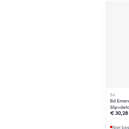
Bd
Bd Emera
Slip+det
€ 30,28
Niet be