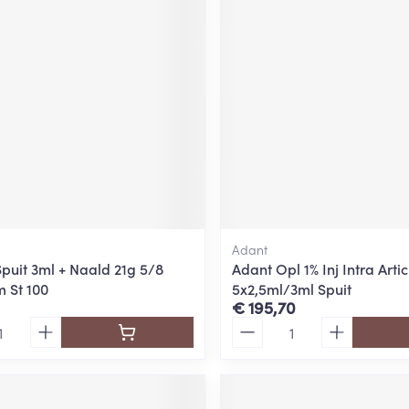
ging
Supplementen
Insectenwe
Mondmaskers
middelen
ssen
 -
id
d
Adant
puit 3ml + Naald 21g 5/8
Adant Opl 1% Inj Intra Artic
 St 100
5x2,5ml/3ml Spuit
Zelfbruiner
Scheren
€ 195,70
Aantal