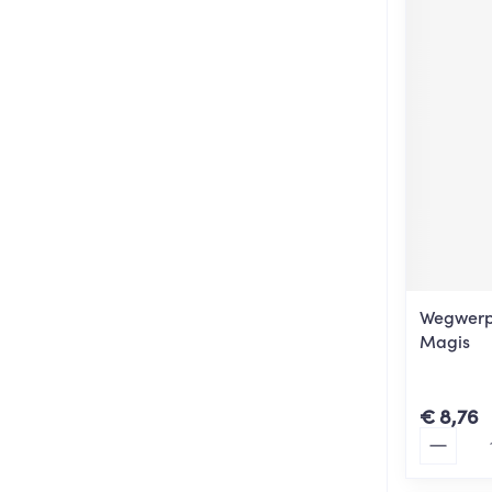
Wegwerp 
Magis
€ 8,76
Aantal