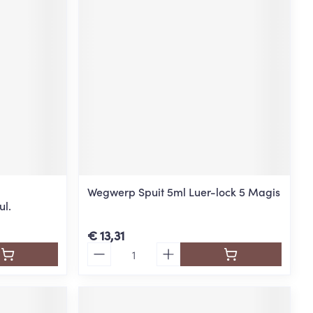
rende
Parfums en
geurproducten
Wegwerp Spuit 5ml Luer-lock 5 Magis
ul.
CBD
€ 13,31
Aantal