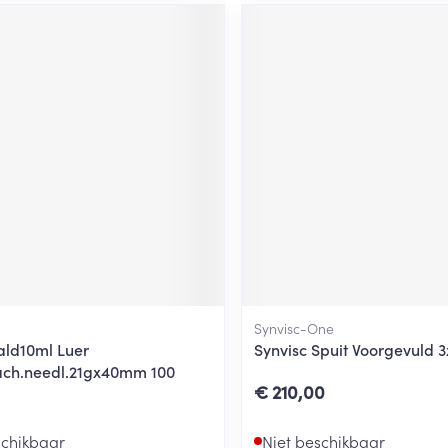
Synvisc-One
ld10ml Luer
Synvisc Spuit Voorgevuld 
ach.needl.21gx40mm 100
€ 210,00
schikbaar
Niet beschikbaar