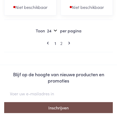
Niet beschikbaar
Niet beschikbaar
Toon
per pagina
Pagina's
U lees momenteel pagina
Pagina
1
2
Blijf op de hoogte van nieuwe producten en
promoties
E-mail adres
Inschrijven