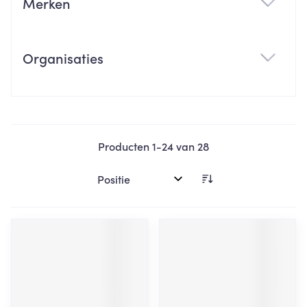
Merken
filter
Organisaties
filter
Producten
1
-
24
van
28
Sorteer op: