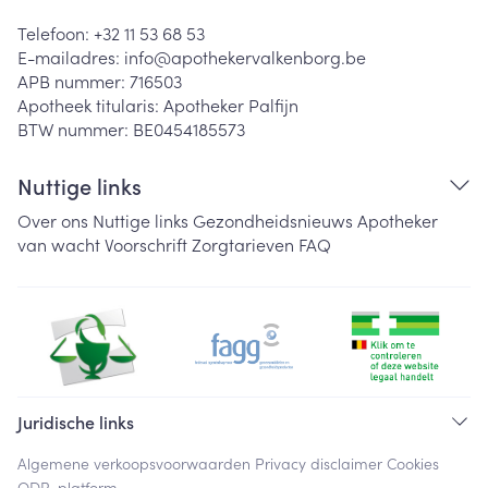
Telefoon:
+32 11 53 68 53
E-mailadres:
info@
apothekervalkenborg.be
APB nummer:
716503
Apotheek titularis:
Apotheker Palfijn
BTW nummer:
BE0454185573
Nuttige links
Over ons
Nuttige links
Gezondheidsnieuws
Apotheker
van wacht
Voorschrift
Zorgtarieven
FAQ
Juridische links
Algemene verkoopsvoorwaarden
Privacy disclaimer
Cookies
ODR-platform