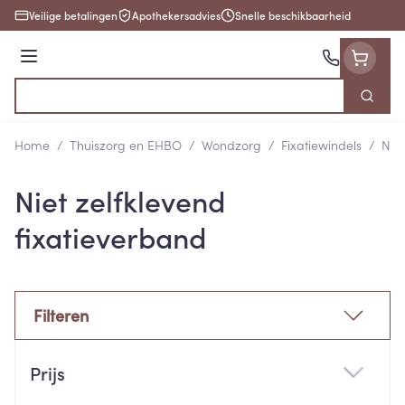
Ga naar de inhoud
Veilige betalingen
Apothekersadvies
Snelle beschikbaarheid
Menu
Zoek
Product, merk, categorie...
Home
/
Thuiszorg en EHBO
/
Wondzorg
/
Fixatiewindels
/
Niet
Niet zelfklevend
fixatieverband
Filteren
Doorgaan naar productlijst
Prijs
filter