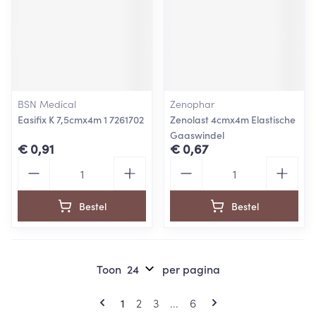
BSN Medical
Zenophar
Easifix K 7,5cmx4m 1 7261702
Zenolast 4cmx4m Elastische
Gaaswindel
€ 0,91
€ 0,67
Aantal
Aantal
Bestel
Bestel
Toon
per pagina
Pagina's
U lees momenteel pagina
Pagina
Pagina
Pagina
1
2
3
...
6