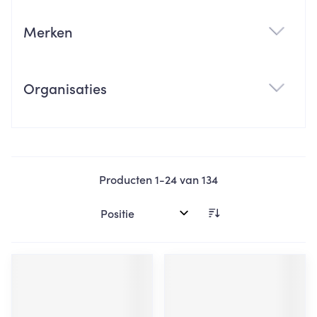
Merken
filter
Organisaties
filter
Producten
1
-
24
van
134
Sorteer op: