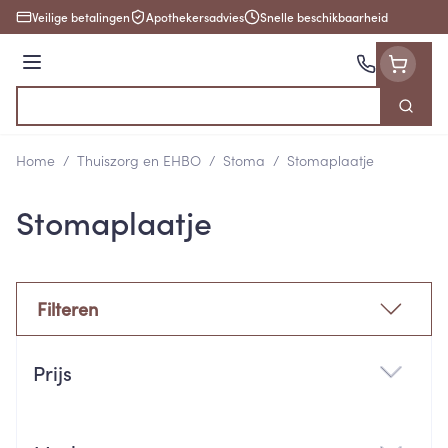
Ga naar de inhoud
Veilige betalingen
Apothekersadvies
Snelle beschikbaarheid
Menu
Zoek
Product, merk, categorie...
Home
/
Thuiszorg en EHBO
/
Stoma
/
Stomaplaatje
Stomaplaatje
Filteren
Doorgaan naar productlijst
Prijs
filter