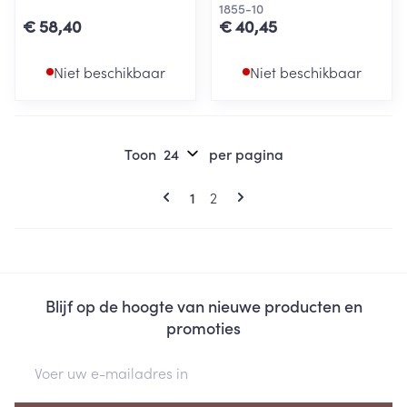
1855-10
€ 58,40
€ 40,45
Niet beschikbaar
Niet beschikbaar
Toon
per pagina
Pagina's
U lees momenteel pagina
Pagina
1
2
Blijf op de hoogte van nieuwe producten en
promoties
E-mail adres