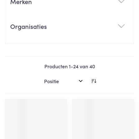
Merken
filter
Organisaties
filter
Producten
1
-
24
van
40
Sorteer op: