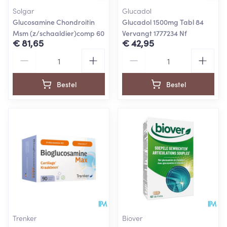
Solgar
Glucadol
Glucosamine Chondroitin
Glucadol 1500mg Tabl 84
Msm (z/schaaldier)comp 60
Vervangt 1777234 Nf
€ 81,65
€ 42,95
Aantal
Aantal
Bestel
Bestel
Trenker
Biover