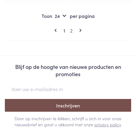
Toon
per pagina
Pagina's
U lees momenteel pagina
Pagina
1
2
Blijf op de hoogte van nieuwe producten en
promoties
E-mail adres
Inschrijven
Door op inschrijven te klikken, schrijft u zich in voor onze
nieuwsbrief en gaat u akkoord met onze
privacy policy
.