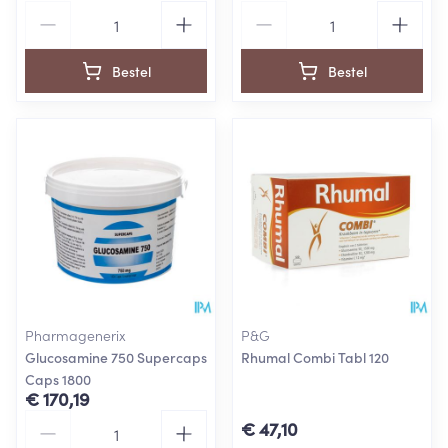
Aantal
Aantal
Bestel
Bestel
Pharmagenerix
P&G
Glucosamine 750 Supercaps
Rhumal Combi Tabl 120
Caps 1800
€ 170,19
Aantal
€ 47,10