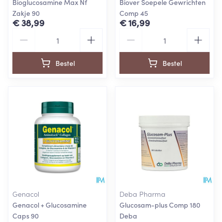
Bioglucosamine Max Nf
Biover Soepele Gewrichten
Zakje 90
Comp 45
€ 38,99
€ 16,99
Aantal
Aantal
Bestel
Bestel
Genacol
Deba Pharma
Genacol + Glucosamine
Glucosam-plus Comp 180
Caps 90
Deba