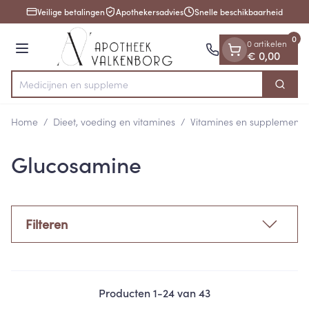
Dia 1 van 1
Ga naar de inhoud
Veilige betalingen
Apothekersadvies
Snelle beschikbaarheid
0
0 artikelen
Menu
€ 0,00
Med
Zoek
Product, merk, categorie...
Home
/
Dieet, voeding en vitamines
/
Vitamines en supplemente
Glucosamine
Filteren
Producten
1
-
24
van
43