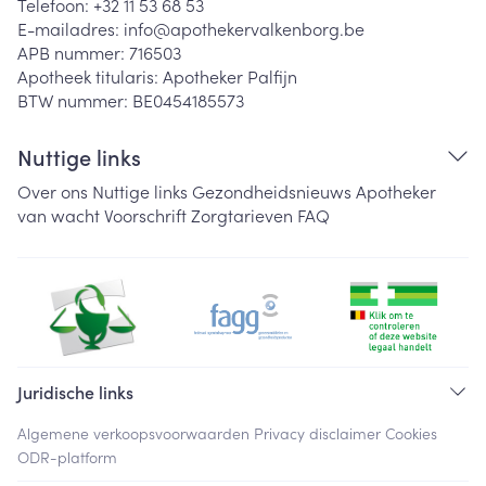
Telefoon:
+32 11 53 68 53
E-mailadres:
info@
apothekervalkenborg.be
APB nummer:
716503
Apotheek titularis:
Apotheker Palfijn
BTW nummer:
BE0454185573
Nuttige links
Over ons
Nuttige links
Gezondheidsnieuws
Apotheker
van wacht
Voorschrift
Zorgtarieven
FAQ
Juridische links
Algemene verkoopsvoorwaarden
Privacy disclaimer
Cookies
ODR-platform