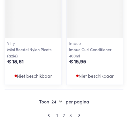
Vitry
Imbue
Mini Borstel Nylon Picots
Imbue Curl Conditioner
(azie)
400ml
€ 18,61
€ 15,95
Niet beschikbaar
Niet beschikbaar
Toon
per pagina
Pagina's
U lees momenteel pagina
Pagina
Pagina
1
2
3