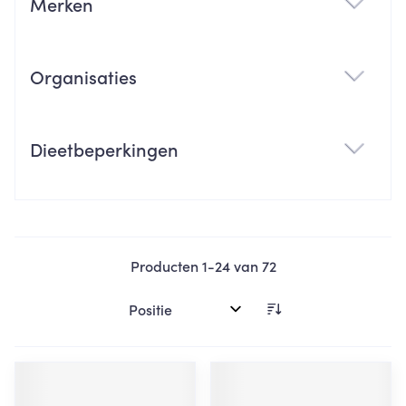
Merken
filter
Organisaties
filter
Dieetbeperkingen
filter
Producten
1
-
24
van
72
Sorteer op: