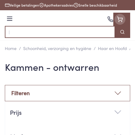
Ga naar de inhoud
Veilige betalingen
Apothekersadvies
Snelle beschikbaarheid
Menu
Zoek
Product, merk, categorie...
Home
/
Schoonheid, verzorging en hygiëne
/
Haar en Hoofd
/
Kammen - ontwarren
Filteren
Doorgaan naar productlijst
Prijs
filter