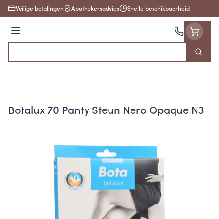
Ga naar de inhoud
Veilige betalingen
Apothekersadvies
Snelle beschikbaarheid
Menu
Zoek
Product, merk, categorie...
Botalux 70 Panty Steun Nero Opaque N3