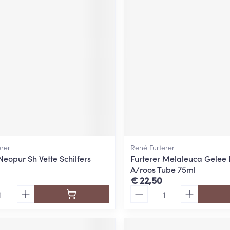
erer
René Furterer
Neopur Sh Vette Schilfers
Furterer Melaleuca Gelee E
A/roos Tube 75ml
€ 22,50
Aantal