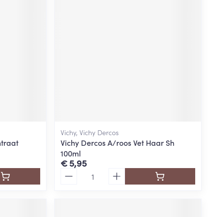
rende
Parfums en
geurproducten
Vichy, Vichy Dercos
traat
Vichy Dercos A/roos Vet Haar Sh
100ml
CBD
€ 5,95
Aantal