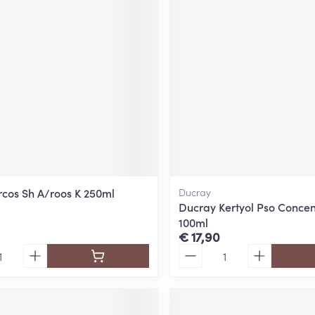
ging
Supplementen
Insectenwe
Mondmaskers
middelen
ssen
 -
id
d
rcos Sh A/roos K 250ml
Ducray
Ducray Kertyol Pso Concen
100ml
Zelfbruiner
Scheren
€ 17,90
Aantal