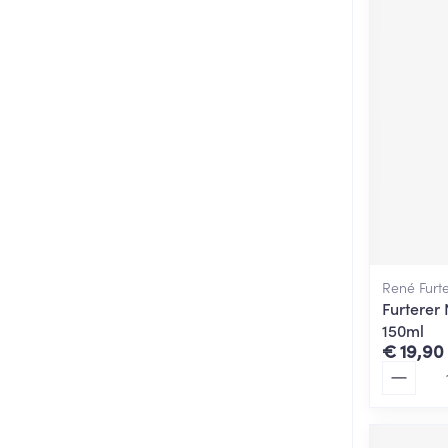
René Furt
Furterer 
150ml
€ 19,90
Aantal