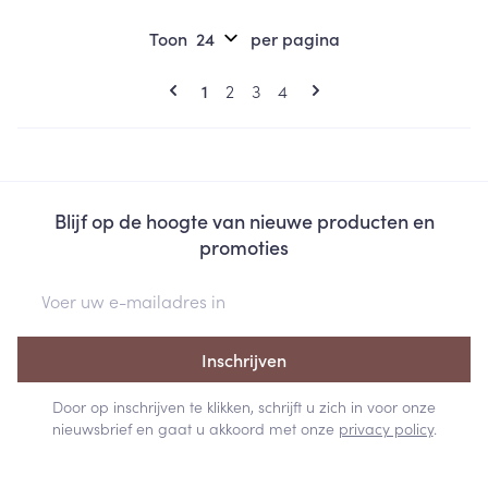
Toon
per pagina
Pagina's
U lees momenteel pagina
Pagina
Pagina
Pagina
1
2
3
4
Blijf op de hoogte van nieuwe producten en
promoties
E-mail adres
Inschrijven
Door op inschrijven te klikken, schrijft u zich in voor onze
nieuwsbrief en gaat u akkoord met onze
privacy policy
.