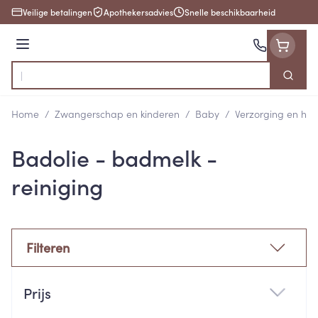
Ga naar de inhoud
Veilige betalingen
Apothekersadvies
Snelle beschikbaarheid
Menu
Zoek
Product, merk, categorie...
Home
/
Zwangerschap en kinderen
/
Baby
/
Verzorging en hyg
Badolie - badmelk -
reiniging
Filteren
Doorgaan naar productlijst
Prijs
filter