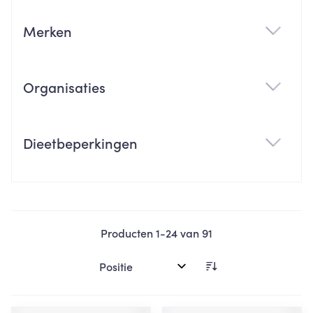
Merken
filter
Organisaties
filter
Dieetbeperkingen
filter
Producten
1
-
24
van
91
Sorteer op: