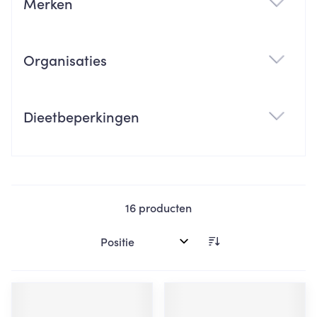
Merken
filter
Organisaties
filter
Dieetbeperkingen
filter
16
producten
Sorteer op: