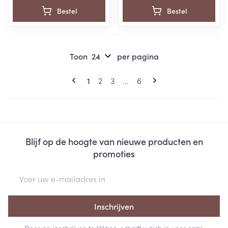
Bestel
Bestel
Toon
per pagina
Pagina's
U lees momenteel pagina
Pagina
Pagina
Pagina
1
2
3
...
6
Blijf op de hoogte van nieuwe producten en
promoties
E-mail adres
Inschrijven