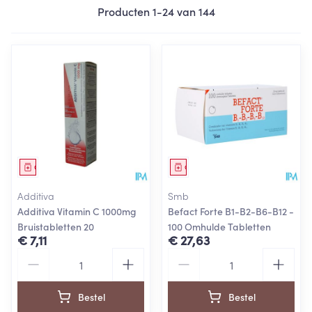
Producten
1
-
24
van
144
Geneesmiddel
Geneesmiddel
Additiva
Smb
Additiva Vitamin C 1000mg
Befact Forte B1-B2-B6-B12 -
Bruistabletten 20
100 Omhulde Tabletten
€ 7,11
€ 27,63
Aantal
Aantal
Bestel
Bestel