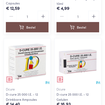
Capsules
10ml
€ 12,59
€ 4,99
Aantal
Aantal
Bestel
Bestel
Geneesmiddel
Geneesmiddel
Dcure
Dcure
D-cure 25 000 I.E. - 12
D-cure 25 000 I.E. - 12
Drinkbare Ampoules
Gelulen
€ 14,40
€ 16,93