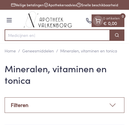
Dia 1 van 1
Ga naar de inhoud
Veilige betalingen
Apothekersadvies
Snelle beschikbaarheid
0
0 artikelen
Menu
€ 0,00
Zoek
Product, merk, categorie...
Home
/
Geneesmiddelen
/
Mineralen, vitaminen en tonica
Mineralen, vitaminen en
tonica
Filteren