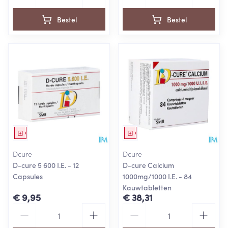
Bestel
Bestel
Geneesmiddel
Geneesmiddel
Dcure
Dcure
D-cure 5 600 I.E. - 12
D-cure Calcium
Capsules
1000mg/1000 I.E. - 84
Kauwtabletten
€ 9,95
€ 38,31
Aantal
Aantal