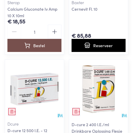
Sterop
Baxter
Calcium Gluconate Iv Amp
Cernevit Fl. 10
10 X 10ml
€ 18,55
Aantal
€ 85,88
Bestel
Reserveer
Geneesmiddel
Geneesmiddel
Dcure
D-cure 2 400 I.E./ml
D-cure 12 500 I.E. - 12
Drinkbare Oplossing Flesje