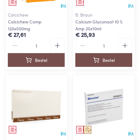
Geneesmiddel
Geneesmiddel
Calcichew
B. Braun
Calcichew Comp
Calcium Gluconaat 10 %
120x500mg
Amp 20x10ml
€ 27,61
€ 25,93
Aantal
Aantal
Bestel
Bestel
Geneesmiddel
Geneesmiddel
Op voorschrift