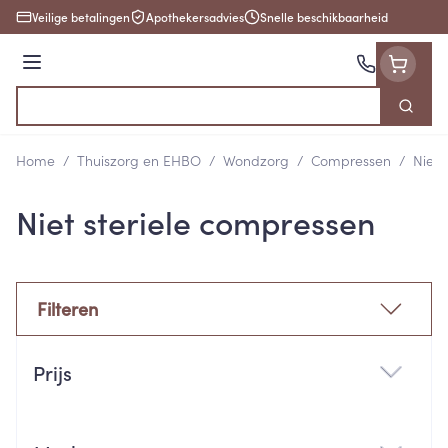
Ga naar de inhoud
Veilige betalingen
Apothekersadvies
Snelle beschikbaarheid
Menu
Zoek
Product, merk, categorie...
Home
/
Thuiszorg en EHBO
/
Wondzorg
/
Compressen
/
Niet 
Niet steriele compressen
Filteren
Doorgaan naar productlijst
Prijs
filter