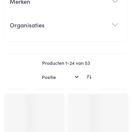
Merken
filter
Organisaties
filter
Producten
1
-
24
van
53
Sorteer op: