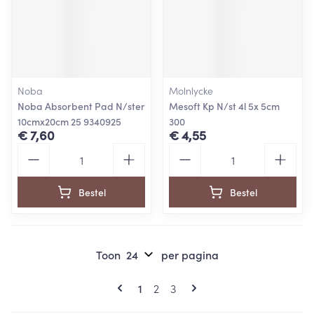
Noba
Molnlycke
Noba Absorbent Pad N/ster
Mesoft Kp N/st 4l 5x 5cm
10cmx20cm 25 9340925
300
€ 7,60
€ 4,55
Aantal
Aantal
Bestel
Bestel
Toon
per pagina
Pagina's
U lees momenteel pagina
Pagina
Pagina
1
2
3