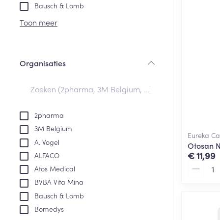
Aerosol toestel
kloven
Tabletten
Bausch & Lomb
Aerosol access
Blaren
Creme, gel en 
Toon meer
Zuurstof
Eelt
Eksteroog - lik
Ademhalingsste
Organisaties
Toon meer
filter
Spieren en gew
Specifiek voor
2pharma
Naalden en spu
3M Belgium
Lichaamsverzo
Eureka Ca
Infecties
A. Vogel
Spuiten
Otosan N
Deodorant
€ 11,99
ALFACO
Oplossing voor 
Gezichtsverzor
Aantal
Atos Medical
Naalden
Luizen
BVBA Vita Mina
Naalden voor i
Bausch & Lomb
pennaalden
Bomedys
Diagnostica