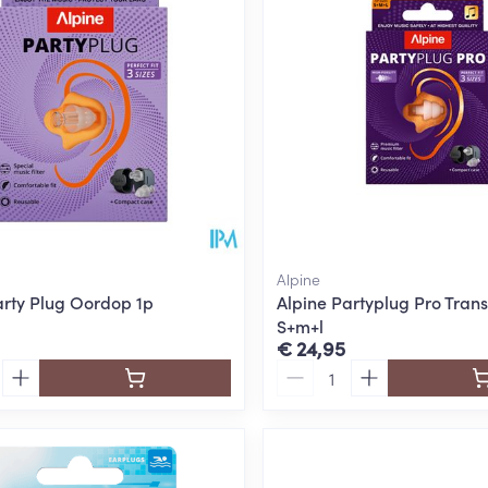
Alpine
arty Plug Oordop 1p
Alpine Partyplug Pro Tran
S+m+l
€ 24,95
Aantal