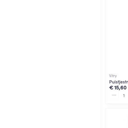
Vitry
Puistjest
€ 15,60
Aantal