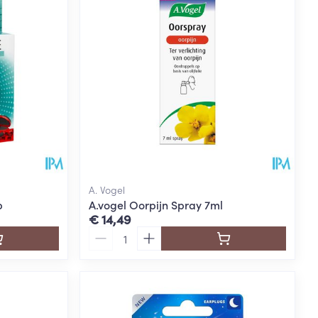
rende
Parfums en
geurproducten
A. Vogel
p
A.vogel Oorpijn Spray 7ml
€ 14,49
Aantal
CBD