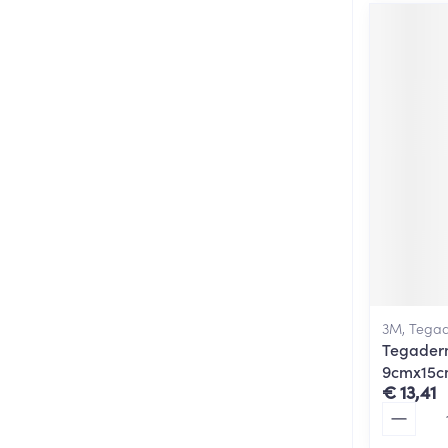
3M, Tega
Tegaderm
9cmx15c
€ 13,41
Aantal