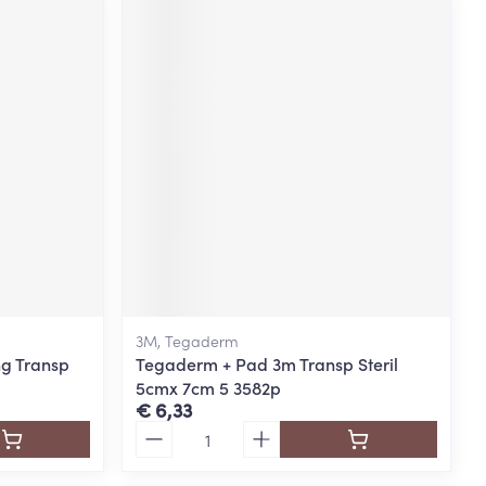
3M, Tegaderm
g Transp
Tegaderm + Pad 3m Transp Steril
5cmx 7cm 5 3582p
€ 6,33
Aantal