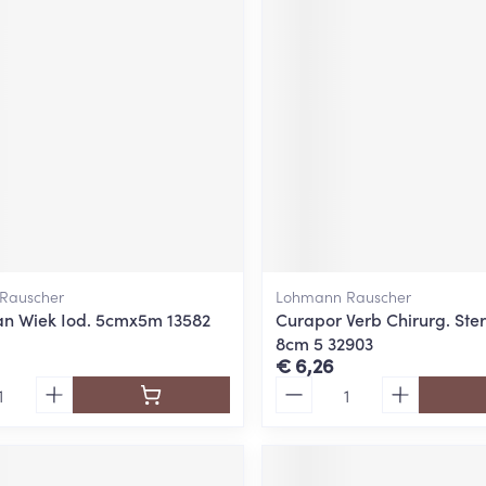
ging
Supplementen
Insectenwe
Mondmaskers
middelen
ssen
 -
id
d
Rauscher
Lohmann Rauscher
n Wiek Iod. 5cmx5m 13582
Curapor Verb Chirurg. Ster
8cm 5 32903
Zelfbruiner
Scheren
€ 6,26
Aantal