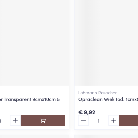
Lohmann Rauscher
r Transparent 9cmx10cm 5
Opraclean Wiek Iod. 1cmx
€ 9,92
Aantal