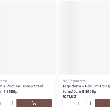
derm
3M, Tegaderm
 + Pad 3m Transp Steril
Tegaderm + Pad 3m Transp
m 5 3589p
9cmx10cm 5 3586p
€ 11,62
Aantal