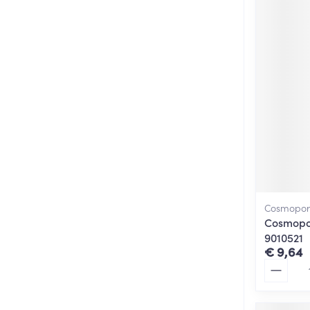
Cosmopor
Cosmopo
9010521
€ 9,64
Aantal