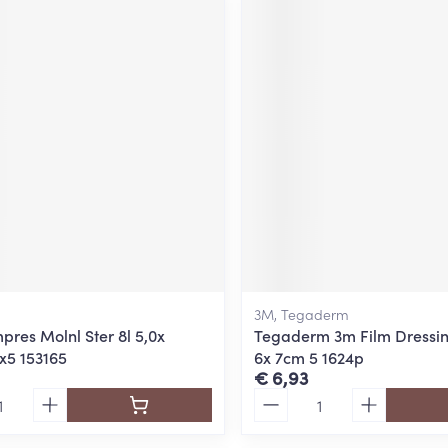
3M, Tegaderm
res Molnl Ster 8l 5,0x
Tegaderm 3m Film Dressin
x5 153165
6x 7cm 5 1624p
€ 6,93
Aantal