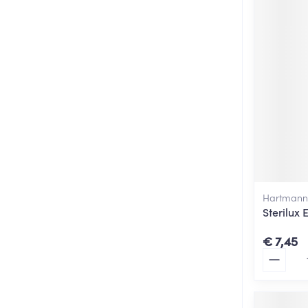
Hartmann
Sterilux 
€ 7,45
Aantal