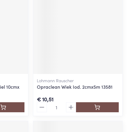
rende
Parfums en
geurproducten
Lohmann Rauscher
iel 10cmx
Opraclean Wiek Iod. 2cmx5m 13581
CBD
€ 10,51
Aantal