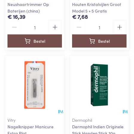
Neushaartrimmer Op
Houten Kristalvijlen Groot
Baterijen (china)
Model 5 + 5 Gratis
€ 16,39
€ 7,68
Aantal
Aantal
Bestel
Bestel
Vitry
Dermophil
Nagelknipper Manicure
Dermophil Indien Originele
Extra Plat
Stick Handen Stick 30g