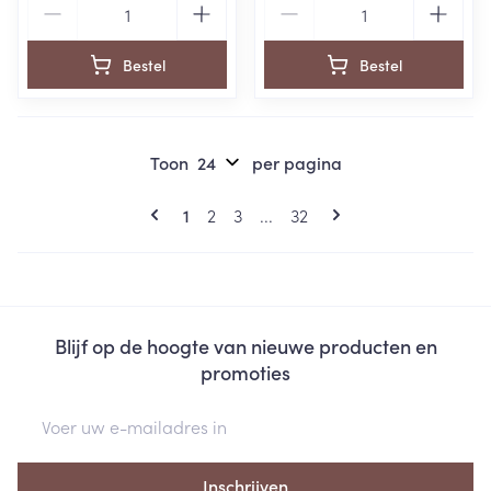
Bestel
Bestel
Toon
per pagina
Pagina's
U lees momenteel pagina
Pagina
Pagina
Pagina
1
2
3
...
32
Blijf op de hoogte van nieuwe producten en
promoties
E-mail adres
Inschrijven