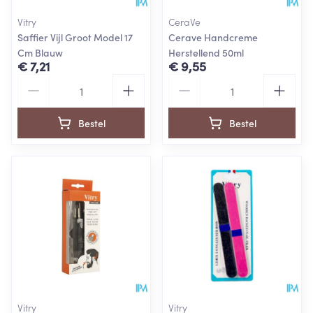
Vitry
CeraVe
Saffier Vijl Groot Model 17
Cerave Handcreme
Cm Blauw
Herstellend 50ml
€ 7,21
€ 9,55
Aantal
Aantal
Bestel
Bestel
Vitry
Vitry