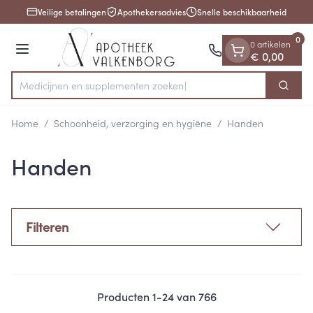
Dia 1 van 1
Ga naar de inhoud
Veilige betalingen
Apothekersadvies
Snelle beschikbaarheid
0
0 artikelen
Menu
€ 0,00
Medicijnen en s
Zoek
Product, merk, categorie...
Home
/
Schoonheid, verzorging en hygiëne
/
Handen
Handen
Filteren
Producten
1
-
24
van
766