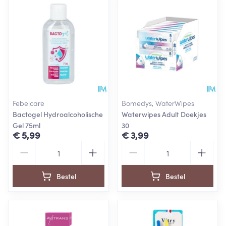
Febelcare
Bomedys, WaterWipes
Bactogel Hydroalcoholische
Waterwipes Adult Doekjes
Gel 75ml
30
€ 5,99
€ 3,99
Aantal
Aantal
Bestel
Bestel