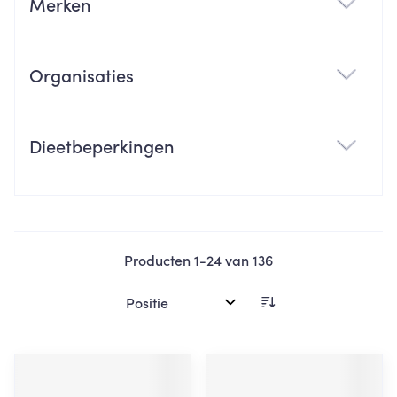
Merken
filter
Organisaties
filter
Dieetbeperkingen
filter
Producten
1
-
24
van
136
Sorteer op: