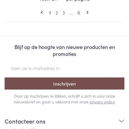
Pagina's
U lees momenteel pagina
Pagina
Pagina
Pagina
1
2
3
...
6
Blijf op de hoogte van nieuwe producten en
promoties
E-mail adres
Inschrijven
Door op inschrijven te klikken, schrijft u zich in voor onze
nieuwsbrief en gaat u akkoord met onze
privacy policy
.
Contacteer ons