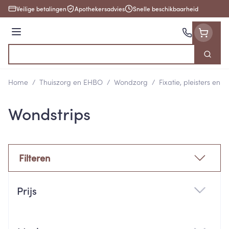
Ga naar de inhoud
Veilige betalingen
Apothekersadvies
Snelle beschikbaarheid
Menu
Zoek
Product, merk, categorie...
Home
/
Thuiszorg en EHBO
/
Wondzorg
/
Fixatie, pleisters en s
Wondstrips
Filteren
Doorgaan naar productlijst
Prijs
filter