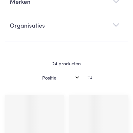
Merken
filter
Organisaties
filter
24
producten
Sorteer op: