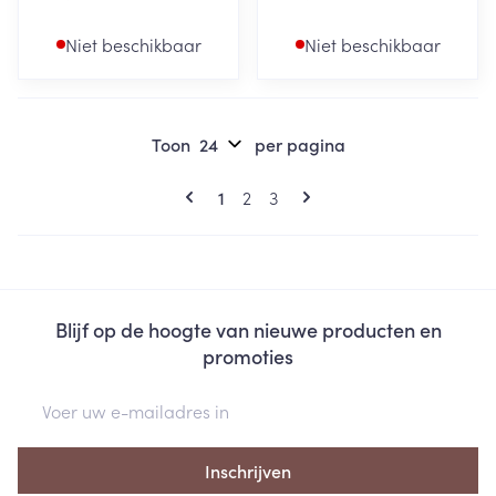
Niet beschikbaar
Niet beschikbaar
Toon
per pagina
Pagina's
U lees momenteel pagina
Pagina
Pagina
1
2
3
Blijf op de hoogte van nieuwe producten en
promoties
E-mail adres
Inschrijven