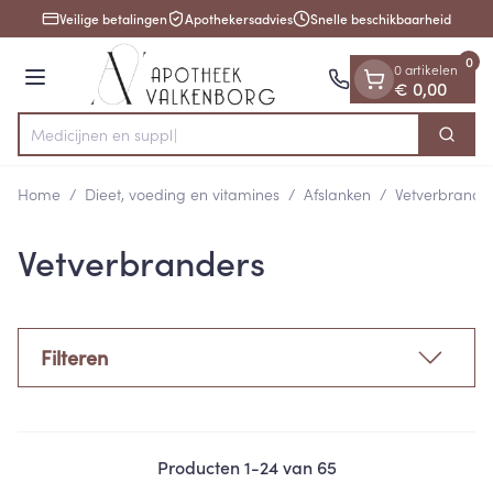
Dia 1 van 1
Ga naar de inhoud
Veilige betalingen
Apothekersadvies
Snelle beschikbaarheid
0
0 artikelen
Menu
€ 0,00
Zoek
Product, merk, categorie...
Home
/
Dieet, voeding en vitamines
/
Afslanken
/
Vetverbrande
Vetverbranders
Filteren
Producten
1
-
24
van
65