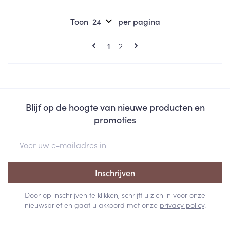
Toon
per pagina
Pagina's
U lees momenteel pagina
Pagina
1
2
Blijf op de hoogte van nieuwe producten en
promoties
E-mail adres
Inschrijven
Door op inschrijven te klikken, schrijft u zich in voor onze
nieuwsbrief en gaat u akkoord met onze
privacy policy
.