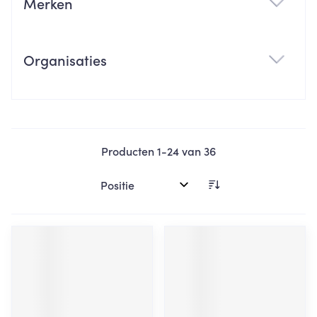
Merken
filter
Organisaties
filter
Producten
1
-
24
van
36
Sorteer op: