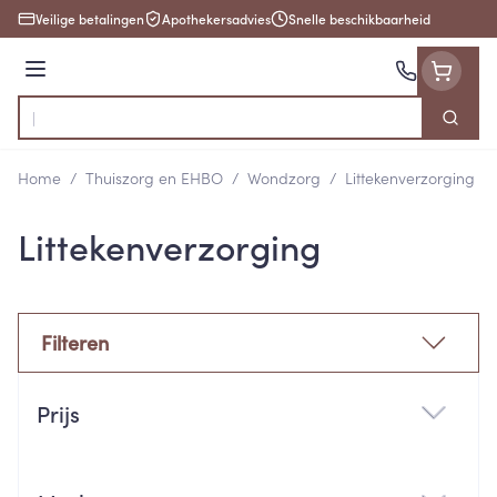
Ga naar de inhoud
Veilige betalingen
Apothekersadvies
Snelle beschikbaarheid
Menu
Zoek
Product, merk, categorie...
Home
/
Thuiszorg en EHBO
/
Wondzorg
/
Littekenverzorging
Littekenverzorging
Filteren
Doorgaan naar productlijst
Prijs
filter