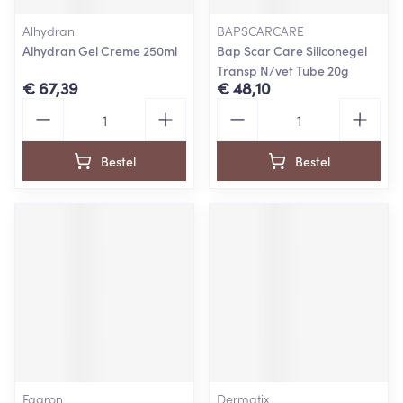
Alhydran
BAPSCARCARE
Alhydran Gel Creme 250ml
Bap Scar Care Siliconegel
Transp N/vet Tube 20g
€ 67,39
€ 48,10
Aantal
Aantal
Bestel
Bestel
Fagron
Dermatix