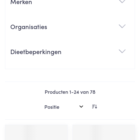
Merken
filter
Organisaties
filter
Dieetbeperkingen
filter
Producten
1
-
24
van
78
Sorteer op: