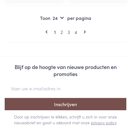
Toon
per pagina
Pagina's
U lees momenteel pagina
Pagina
Pagina
Pagina
1
2
3
4
Blijf op de hoogte van nieuwe producten en
promoties
E-mail adres
Inschrijven
Door op inschrijven te klikken, schrijft u zich in voor onze
nieuwsbrief en gaat u akkoord met onze
privacy policy
.