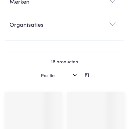
Merken
filter
Organisaties
filter
18
producten
Sorteer op: