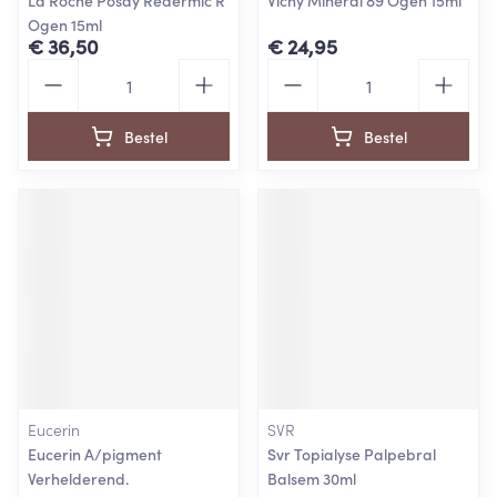
La Roche Posay Redermic R
Vichy Mineral 89 Ogen 15ml
Ogen 15ml
€ 36,50
€ 24,95
Aantal
Aantal
Bestel
Bestel
Eucerin
SVR
Eucerin A/pigment
Svr Topialyse Palpebral
Verhelderend.
Balsem 30ml