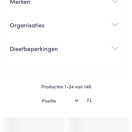
Merken
filter
Organisaties
filter
Dieetbeperkingen
filter
Producten
1
-
24
van
148
Sorteer op: