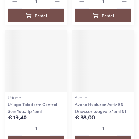
Bestel
Bestel
Uriage
Avene
Uriage Tolederm Control
Avene Hyaluron Activ B3
Soin Yeux Tp 15ml
Driev.corr.oogverz.15ml Nf
€ 19,40
€ 38,00
Aantal
Aantal