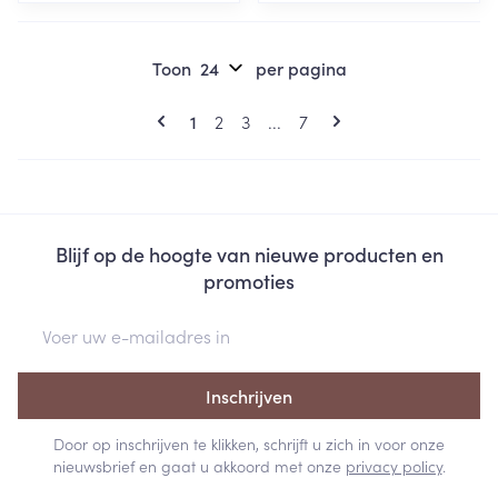
Toon
per pagina
Pagina's
U lees momenteel pagina
Pagina
Pagina
Pagina
1
2
3
...
7
Blijf op de hoogte van nieuwe producten en
promoties
E-mail adres
Inschrijven
Door op inschrijven te klikken, schrijft u zich in voor onze
nieuwsbrief en gaat u akkoord met onze
privacy policy
.