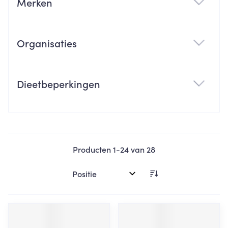
Merken
filter
Organisaties
filter
Dieetbeperkingen
filter
Producten
1
-
24
van
28
Sorteer op: