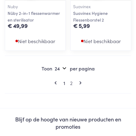
Nuby
Suavinex
Nûby 2-in-1 flessenwarmer
Suavinex Hygiene
en sterilisator
Flessenborstel 2
€ 49,99
€ 5,99
Niet beschikbaar
Niet beschikbaar
Toon
per pagina
Pagina's
U lees momenteel pagina
Pagina
1
2
Blijf op de hoogte van nieuwe producten en
promoties