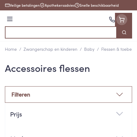
Ga naar de inhoud
Veilige betalingen
Apothekersadvies
Snelle beschikbaarheid
Menu
Zoek
Product, merk, categorie...
Home
/
Zwangerschap en kinderen
/
Baby
/
Flessen & toebeho
Accessoires flessen
Filteren
Doorgaan naar productlijst
Prijs
filter