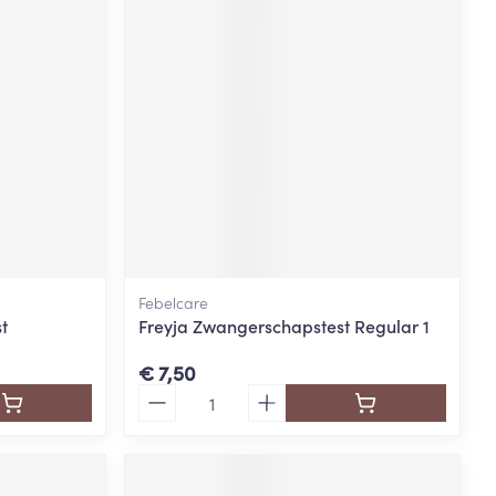
rende
Parfums en
geurproducten
Febelcare
t
Freyja Zwangerschapstest Regular 1
CBD
€ 7,50
Aantal