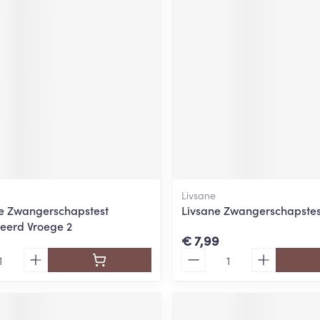
ging
Supplementen
Insectenwe
Mondmaskers
middelen
ssen
 -
id
d
Livsane
e Zwangerschapstest
Livsane Zwangerschapstes
eerd Vroege 2
Zelfbruiner
Scheren
€ 7,99
Aantal