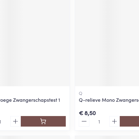
Q
roege Zwangerschapstest 1
Q-relieve Mono Zwangers
€ 8,50
Aantal