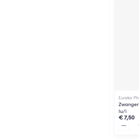
Eureka P
Zwangers
Iu/i
€ 7,50
Aantal