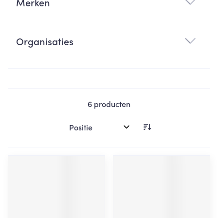
Merken
filter
Organisaties
filter
6
producten
Sorteer op: