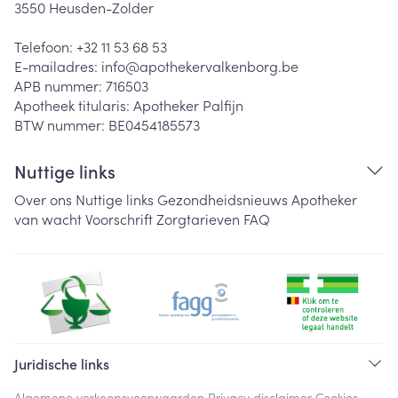
3550
Heusden-Zolder
Telefoon:
+32 11 53 68 53
E-mailadres:
info@
apothekervalkenborg.be
APB nummer:
716503
Apotheek titularis:
Apotheker Palfijn
BTW nummer:
BE0454185573
Nuttige links
Over ons
Nuttige links
Gezondheidsnieuws
Apotheker
van wacht
Voorschrift
Zorgtarieven
FAQ
Juridische links
Algemene verkoopsvoorwaarden
Privacy disclaimer
Cookies