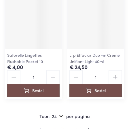
Saforelle Lingettes
Lrp Effaclar Duo +m Creme
Flushable Pocket 10
Unifiant Light 40ml
€ 4,00
€ 24,50
Aantal
Aantal
Bestel
Bestel
Toon
per pagina
Pagina's