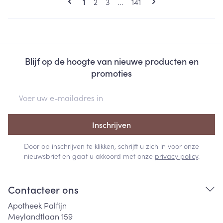
U lees momenteel pagina
Pagina
Pagina
Pagina
1
2
3
...
141
Blijf op de hoogte van nieuwe producten en
promoties
E-mail adres
Inschrijven
Door op inschrijven te klikken, schrijft u zich in voor onze
nieuwsbrief en gaat u akkoord met onze
privacy policy
.
Contacteer ons
Apotheek Palfijn
Meylandtlaan 159