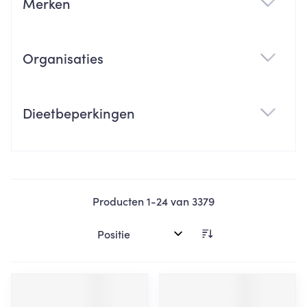
Merken
filter
Organisaties
filter
Dieetbeperkingen
filter
Producten
1
-
24
van
3379
Sorteer op: