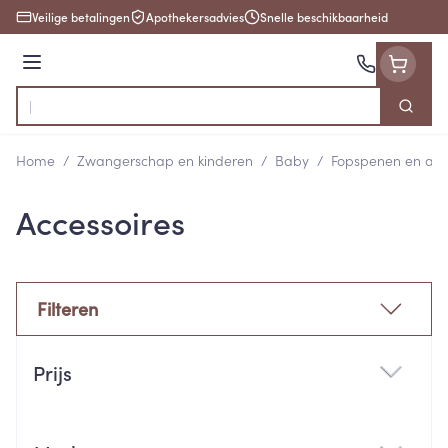
Ga naar de inhoud
Veilige betalingen
Apothekersadvies
Snelle beschikbaarheid
Menu
Zoek
Product, merk, categorie...
Home
/
Zwangerschap en kinderen
/
Baby
/
Fopspenen en acc
Accessoires
Filteren
Doorgaan naar productlijst
Prijs
filter