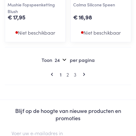
Mushie Fopspeenketting
Calma Silicone Speen
Blush
€ 17,95
€ 16,98
Niet beschikbaar
Niet beschikbaar
Toon
per pagina
Pagina's
U lees momenteel pagina
Pagina
Pagina
1
2
3
Blijf op de hoogte van nieuwe producten en
promoties
E-mail adres