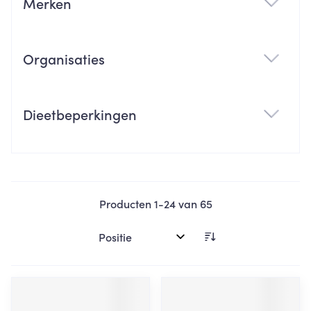
Merken
filter
Organisaties
filter
Dieetbeperkingen
filter
Producten
1
-
24
van
65
Sorteer op: