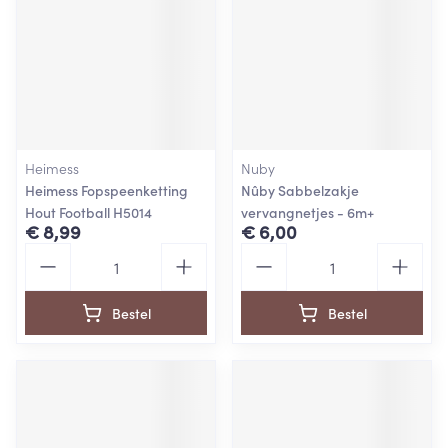
Heimess
Nuby
Heimess Fopspeenketting
Nûby Sabbelzakje
Hout Football H5014
vervangnetjes - 6m+
€ 8,99
€ 6,00
Aantal
Aantal
Bestel
Bestel