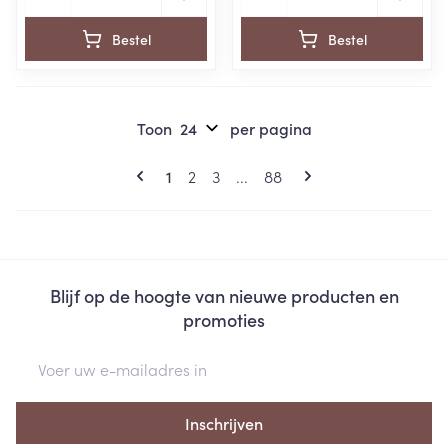
Bestel
Bestel
Toon
per pagina
Pagina's
U lees momenteel pagina
Pagina
Pagina
Pagina
1
2
3
...
88
Blijf op de hoogte van nieuwe producten en
promoties
E-mail adres
Inschrijven