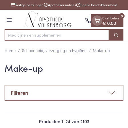
Dia 1 van 1
Ga naar de inhoud
Veilige betalingen
Apothekersadvies
Snelle beschikbaarheid
0
0 artikelen
Menu
€ 0,00
Medicijne
Zoek
Product, merk, categorie...
Home
/
Schoonheid, verzorging en hygiëne
/
Make-up
Make-up
Filteren
Producten
1
-
24
van
2103