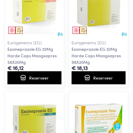
Geneesmiddel
Op voorschrift
Geneesmiddel
Op voorschrift
Eurogenerics (EG)
Eurogenerics (EG)
Esomeprazole EG 20Mg
Esomeprazole EG 20Mg
Harde Caps Maagsapres
Harde Caps Maagsapres
56X20Mg
98X20Mg
€ 16,12
€ 18,13
Reserveer
Reserveer