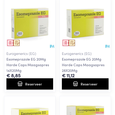
Geneesmiddel
Op voorschrift
Geneesmiddel
Op voorschrift
Eurogenerics (EG)
Eurogenerics (EG)
Esomeprazole EG 20Mg
Esomeprazole EG 20Mg
Harde Caps Maagsapres
Harde Caps Maagsapres
14X20Mg
28X20Mg
€ 8,85
€ 11,12
Reserveer
Reserveer