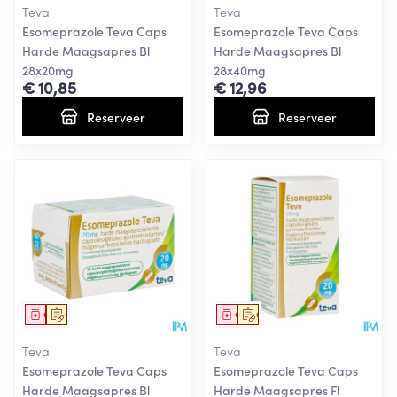
Teva
Teva
Esomeprazole Teva Caps
Esomeprazole Teva Caps
Harde Maagsapres Bl
Harde Maagsapres Bl
28x20mg
28x40mg
€ 10,85
€ 12,96
Reserveer
Reserveer
Geneesmiddel
Op voorschrift
Geneesmiddel
Op voorschrift
Teva
Teva
Esomeprazole Teva Caps
Esomeprazole Teva Caps
Harde Maagsapres Bl
Harde Maagsapres Fl