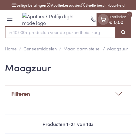
Dia 1 van 1
Ga naar de inhoud
Veilige betalingen
Apothekersadvies
Snelle beschikbaarheid
0
0 artikelen
Menu
€ 0,00
ken in 10.000+ producten voor de gezondheidszorg
Zoek
Product, merk, categorie...
Home
/
Geneesmiddelen
/
Maag darm stelsel
/
Maagzuur
Maagzuur
Filteren
Producten
1
-
24
van
183