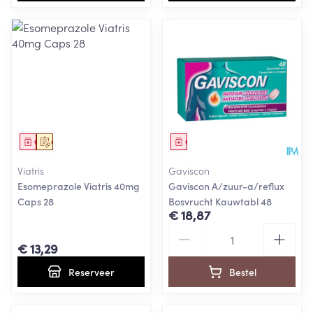
Geneesmiddel
Op voorschrift
Geneesmiddel
Viatris
Gaviscon
Esomeprazole Viatris 40mg
Gaviscon A/zuur-a/reflux
Caps 28
Bosvrucht Kauwtabl 48
€ 18,87
Aantal
€ 13,29
Reserveer
Bestel