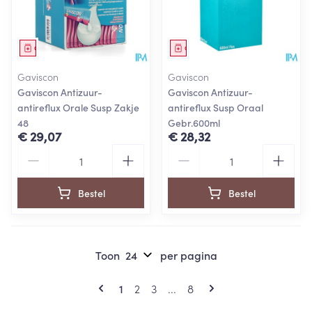
Geneesmiddel
Geneesmiddel
Gaviscon
Gaviscon
Gaviscon Antizuur-
Gaviscon Antizuur-
antireflux Orale Susp Zakje
antireflux Susp Oraal
48
Gebr.600ml
€ 29,07
€ 28,32
Aantal
Aantal
Bestel
Bestel
Toon
per pagina
Pagina's
U lees momenteel pagina
Pagina
Pagina
Pagina
1
2
3
...
8