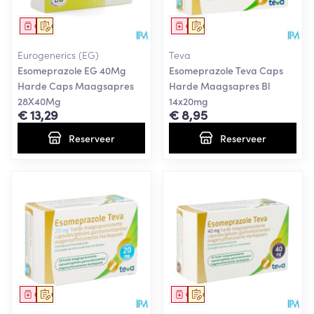
Geneesmiddel
Op voorschrift
Geneesmiddel
Op voorschrift
Eurogenerics (EG)
Teva
Esomeprazole EG 40Mg
Esomeprazole Teva Caps
Harde Caps Maagsapres
Harde Maagsapres Bl
28X40Mg
14x20mg
€ 13,29
€ 8,95
Reserveer
Reserveer
Geneesmiddel
Op voorschrift
Geneesmiddel
Op voorschrift