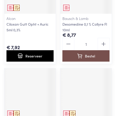
Geneesmiddel
Op voorschrift
Geneesmiddel
Alcon
Bausch & Lomb
Ciloxan Gutt Opht + Auric
Desomedine 0,1 % Collyre Fl
5ml 0,3%
10ml
€ 8,77
Aantal
€ 7,92
Reserveer
Bestel
Geneesmiddel
Op voorschrift
Geneesmiddel
Op voorschrift