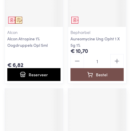
Geneesmiddel
Op voorschrift
Geneesmiddel
Alcon
Bepharbel
Alcon Atropine 1%
Aureomycine Ung Opht 1 X
Oogdruppels Opl 5ml
5g 1%
€ 10,70
Aantal
€ 6,82
Reserveer
Bestel