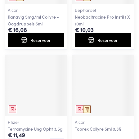
Alcon
Bepharbel
Kanavig 5mg/ml Collyre -
Neobacitracine Pro Instil 1 X
Oogdruppels 5ml
10ml
€ 16,08
€ 10,03
Reserveer
Reserveer
Geneesmiddel
Geneesmiddel
Op voorschrift
Pfizer
Alcon
Terramycine Ung Opht 3,5g
Tobrex Collyre 5ml 0,3%
€ 11,49