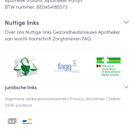
Apotheek titularis:
Apotheker Palfijn
BTW nummer:
BE0454185573
Nuttige links
Over ons
Nuttige links
Gezondheidsnieuws
Apotheker
van wacht
Voorschrift
Zorgtarieven
FAQ
Juridische links
Algemene verkoopsvoorwaarden
Privacy disclaimer
Cookies
ODR-platform