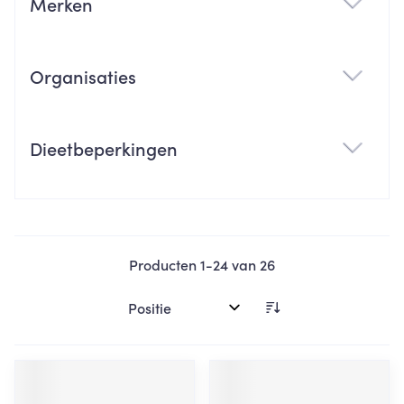
Merken
filter
Organisaties
filter
Dieetbeperkingen
filter
Producten
1
-
24
van
26
Sorteer op: