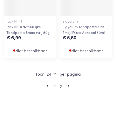
Jack N' Jill
Elgydium
Jack N' Jill Natuurlijke
Elgydium Tandpasta Kids
Tandpasta Smaakvrij 50g
Emoji Frisse Aardbei 50ml
€ 6,99
€ 5,50
Niet beschikbaar
Niet beschikbaar
Toon
per pagina
Pagina's
U lees momenteel pagina
Pagina
1
2