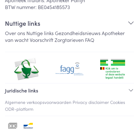
Apotheek titularis:
Apotheker Palfijn
BTW nummer:
BE0454185573
Nuttige links
Over ons
Nuttige links
Gezondheidsnieuws
Apotheker
van wacht
Voorschrift
Zorgtarieven
FAQ
Juridische links
Algemene verkoopsvoorwaarden
Privacy disclaimer
Cookies
ODR-platform