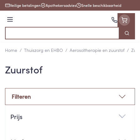
Ga naar de inhoud
Veilige betalingen
Apothekersadvies
Snelle beschikbaarheid
Menu
Zoek
Product, merk, categorie...
Home
/
Thuiszorg en EHBO
/
Aerosoltherapie en zuurstof
/
Zuur
Zuurstof
Filteren
Doorgaan naar productlijst
Prijs
filter