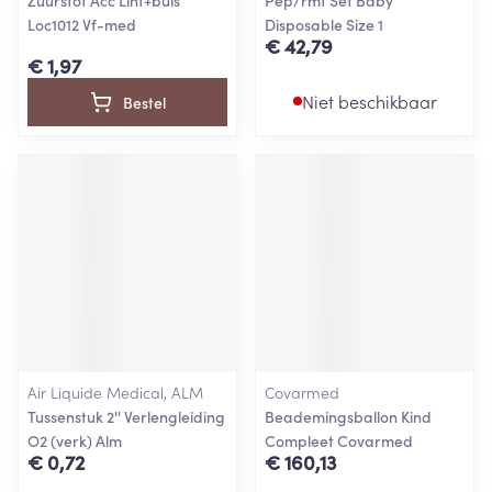
Zuurstof Acc Lint+buis
Pep/rmt Set Baby
Loc1012 Vf-med
Disposable Size 1
€ 42,79
€ 1,97
Niet beschikbaar
Bestel
Air Liquide Medical, ALM
Covarmed
Tussenstuk 2'' Verlengleiding
Beademingsballon Kind
O2 (verk) Alm
Compleet Covarmed
€ 0,72
€ 160,13