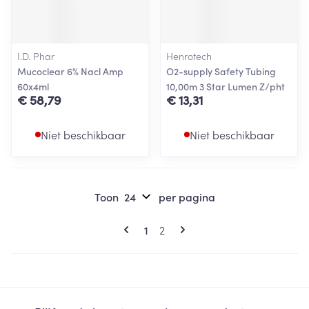
I.D. Phar
Henrotech
Mucoclear 6% Nacl Amp
O2-supply Safety Tubing
60x4ml
10,00m 3 Star Lumen Z/pht
€ 58,79
€ 13,31
Niet beschikbaar
Niet beschikbaar
Toon
per pagina
Pagina's
U lees momenteel pagina
Pagina
1
2