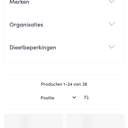
Merken
filter
Organisaties
filter
Dieetbeperkingen
filter
Producten
1
-
24
van
38
Sorteer op: