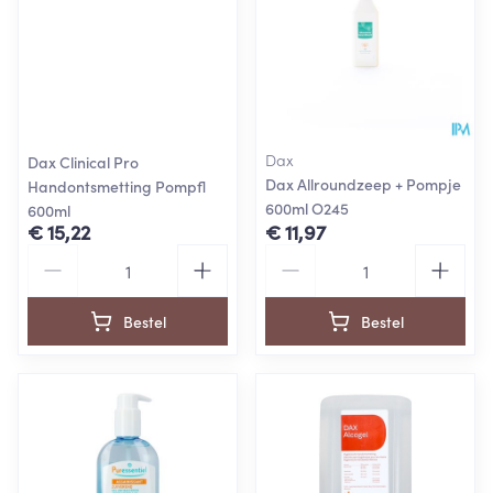
Dax
Dax Clinical Pro
Dax Allroundzeep + Pompje
Handontsmetting Pompfl
600ml O245
600ml
€ 15,22
€ 11,97
Aantal
Aantal
Bestel
Bestel