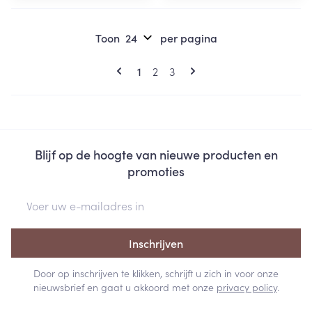
Toon
per pagina
Pagina's
U lees momenteel pagina
Pagina
Pagina
1
2
3
Blijf op de hoogte van nieuwe producten en
promoties
E-mail adres
Inschrijven
Door op inschrijven te klikken, schrijft u zich in voor onze
nieuwsbrief en gaat u akkoord met onze
privacy policy
.