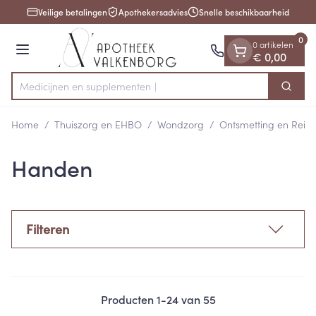
Dia 1 van 1
Ga naar de inhoud
Veilige betalingen
Apothekersadvies
Snelle beschikbaarheid
0
0 artikelen
Menu
€ 0,00
Medicijne
Zoek
Product, merk, categorie...
Home
/
Thuiszorg en EHBO
/
Wondzorg
/
Ontsmetting en Reini
Handen
Filteren
Producten
1
-
24
van
55