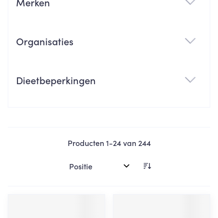
Merken
filter
Organisaties
filter
Dieetbeperkingen
filter
Producten
1
-
24
van
244
Sorteer op: