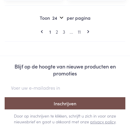
Toon
per pagina
Pagina's
U lees momenteel pagina
Pagina
Pagina
Pagina
1
2
3
...
11
Blijf op de hoogte van nieuwe producten en
promoties
E-mail adres
Inschrijven
Door op inschrijven te klikken, schrijft u zich in voor onze
nieuwsbrief en gaat u akkoord met onze
privacy policy
.