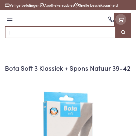
Ga naar de inhoud
Veilige betalingen
Apothekersadvies
Snelle beschikbaarheid
Menu
Zoek
Product, merk, categorie...
Bota Soft 3 Klassiek + Spons Natuur 39-42