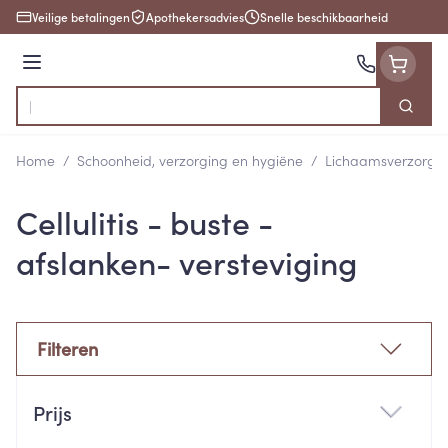
Ga naar de inhoud
Veilige betalingen
Apothekersadvies
Snelle beschikbaarheid
Menu
Zoek
Product, merk, categorie...
Home
/
Schoonheid, verzorging en hygiëne
/
Lichaamsverzorgi
Cellulitis - buste -
afslanken- versteviging
Filteren
Doorgaan naar productlijst
Prijs
filter