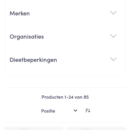
Merken
filter
Organisaties
filter
Dieetbeperkingen
filter
Producten
1
-
24
van
85
Sorteer op: