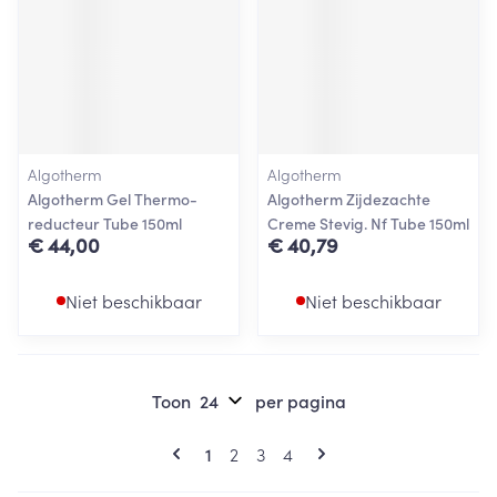
Algotherm
Algotherm
Algotherm Gel Thermo-
Algotherm Zijdezachte
reducteur Tube 150ml
Creme Stevig. Nf Tube 150ml
€ 44,00
€ 40,79
Niet beschikbaar
Niet beschikbaar
Toon
per pagina
Pagina's
U lees momenteel pagina
Pagina
Pagina
Pagina
1
2
3
4